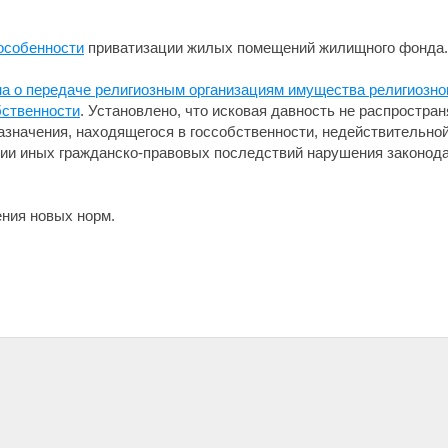
особенности
приватизации жилых помещений жилищного фонда.
а о передаче религиозным организациям имущества религиозног
бственности
. Установлено, что исковая давность не распростра
азначения, находящегося в госсобственности, недействительно
нии иных гражданско-правовых последствий нарушения законод
ния новых норм.