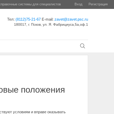
правочные системы для специалистов
Вход
Регистрация
Тел:
(8112)75-21-67
E-mail:
zavet@zavet.psc.ru
180017, г. Псков, ул. Я. Фабрициуса,5а,оф.1
новые положения
ствуют условиям и вправе оказывать