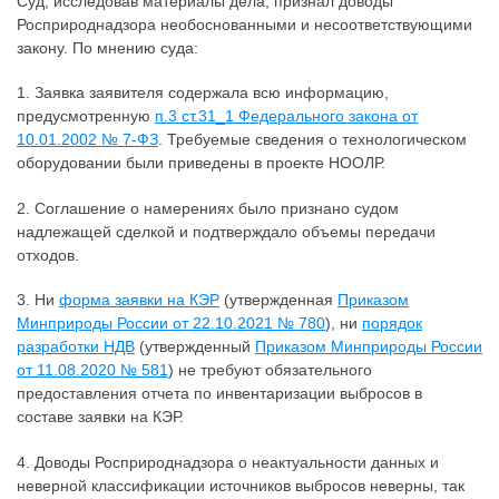
Суд, исследовав материалы дела, признал доводы
Росприроднадзора необоснованными и несоответствующими
закону. По мнению суда:
1. Заявка заявителя содержала всю информацию,
предусмотренную
п.3 ст.31_1 Федерального закона от
10.01.2002 № 7-ФЗ
. Требуемые сведения о технологическом
оборудовании были приведены в проекте НООЛР.
2. Соглашение о намерениях было признано судом
надлежащей сделкой и подтверждало объемы передачи
отходов.
3. Ни
форма заявки на КЭР
(утвержденная
Приказом
Минприроды России от 22.10.2021 № 780
), ни
порядок
разработки НДВ
(утвержденный
Приказом Минприроды России
от 11.08.2020 № 581
) не требуют обязательного
предоставления отчета по инвентаризации выбросов в
составе заявки на КЭР.
4. Доводы Росприроднадзора о неактуальности данных и
неверной классификации источников выбросов неверны, так