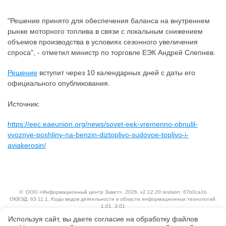
"Решение принято для обеспечения баланса на внутреннем
рынке моторного топлива в связи с локальным снижением
объемов производства в условиях сезонного увеличения
спроса", - отметил министр по торговле ЕЭК Андрей Слепнев.
Решение
вступит через 10 календарных дней с даты его
официального опубликования.
Источник:
https://eec.eaeunion.org/news/sovet-eek-vremenno-obnulil-
vvoznye-poshliny-na-benzin-diztoplivo-sudovoe-toplivo-i-
aviakerosin/
©
ООО «Информационный центр Завет»
, 2026, v2.12.20 revision: 67b0ca1b
ОКВЭД: 63.11.1, Коды видов деятельности в области информационных технологий:
1.01, 3.01
Ценовая политика
Используя сайт, вы даете согласие на обработку файлов
Технологии