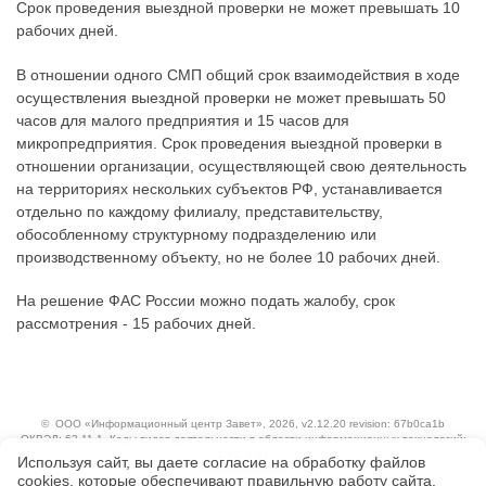
Срок проведения выездной проверки не может превышать 10
рабочих дней.
В отношении одного СМП общий срок взаимодействия в ходе
осуществления выездной проверки не может превышать 50
часов для малого предприятия и 15 часов для
микропредприятия. Срок проведения выездной проверки в
отношении организации, осуществляющей свою деятельность
на территориях нескольких субъектов РФ, устанавливается
отдельно по каждому филиалу, представительству,
обособленному структурному подразделению или
производственному объекту, но не более 10 рабочих дней.
На решение ФАС России можно подать жалобу, срок
рассмотрения - 15 рабочих дней.
©
ООО «Информационный центр Завет»
, 2026, v2.12.20 revision: 67b0ca1b
ОКВЭД: 63.11.1, Коды видов деятельности в области информационных технологий:
1.01, 3.01
Используя сайт, вы даете согласие на обработку файлов
Ценовая политика
сооkiеs, которые обеспечивают правильную работу сайта,
Технологии