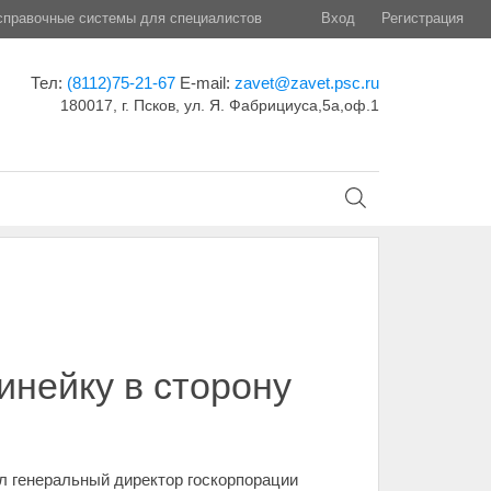
правочные системы для специалистов
Вход
Регистрация
Тел:
(8112)75-21-67
E-mail:
zavet@zavet.psc.ru
180017, г. Псков, ул. Я. Фабрициуса,5а,оф.1
инейку в сторону
л генеральный директор госкорпорации