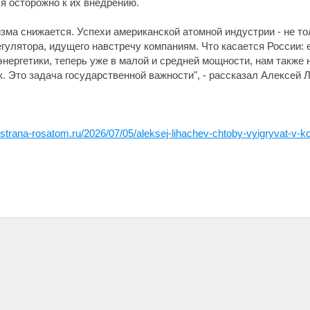
я осторожно к их внедрению.
зма снижается. Успехи американской атомной индустрии - не то
егулятора, идущего навстречу компаниям. Что касается России:
нергетики, теперь уже в малой и средней мощности, нам также 
. Это задача государственной важности", - рассказал Алексей 
//strana-rosatom.ru/2026/07/05/aleksej-lihachev-chtoby-vyigryvat-v-ko