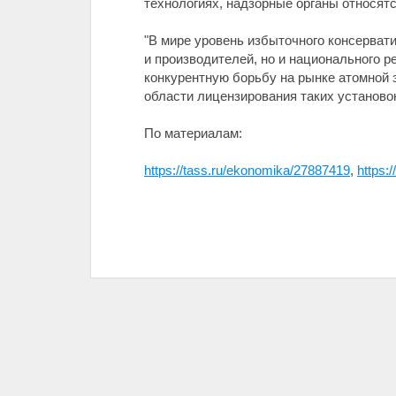
технологиях, надзорные органы относятс
"В мире уровень избыточного консервати
и производителей, но и национального р
конкурентную борьбу на рынке атомной э
области лицензирования таких установок
По материалам:
https://tass.ru/ekonomika/27887419
,
https: