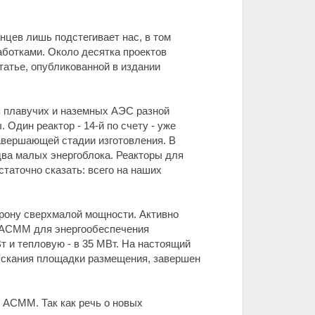
цев лишь подстегивает нас, в том
аботками. Около десятка проектов
татье, опубликованной в издании
я плавучих и наземных АЭС разной
Один реактор - 14-й по счету - уже
завершающей стадии изготовления. В
два малых энергоблока. Реакторы для
статочно сказать: всего на наших
орону сверхмалой мощности. Активно
й АСММ для энергообеспечения
 и тепловую - в 35 МВт. На настоящий
ыскания площадки размещения, завершен
 АСММ. Так как речь о новых