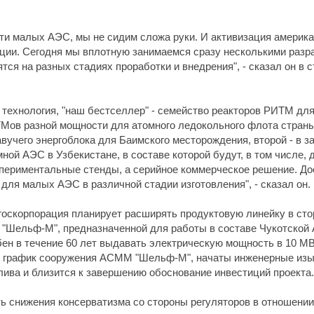
и малых АЭС, мы не сидим сложа руки. И активизация американ
ции. Сегодня мы вплотную занимаемся сразу несколькими разр
я на разных стадиях проработки и внедрения", - сказал он в с
 технология, "наш бестселлер" - семейство реакторов РИТМ дл
Мов разной мощности для атомного ледокольного флота страны. 
авучего энергоблока для Баимского месторождения, второй - в 
ой АЭС в Узбекистане, в составе которой будут, в том числе, 
кспериментальные стенды, а серийное коммерческое решение. До
 для малых АЭС в различной стадии изготовления", - сказал он.
, госкорпорация планирует расширять продуктовую линейку в ст
е "Шельф-М", предназначенной для работы в составе Чукотско
ен в течение 60 лет выдавать электрическую мощность в 10 МВт
ан график сооружения АСММ "Шельф-М", начаты инженерные из
лива и близится к завершению обоснование инвестиций проекта.
ь снижения консерватизма со стороны регуляторов в отношении