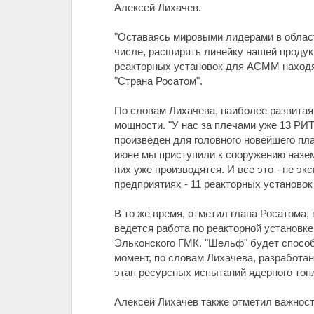
Алексей Лихачев.
"Оставаясь мировыми лидерами в област
числе, расширять линейку нашей продук
реакторных установок для АСММ находятс
"Страна Росатом".
По словам Лихачева, наиболее развитая
мощности. "У нас за плечами уже 13 РИТ
произведен для головного новейшего пл
июне мы приступили к сооружению наземн
них уже производятся. И все это - не э
предприятиях - 11 реакторных установок
В то же время, отметил глава Росатома
ведется работа по реакторной установк
Эльконского ГМК. "Шельф" будет способ
момент, по словам Лихачева, разработ
этап ресурсных испытаний ядерного топ
Алексей Лихачев также отметил важност