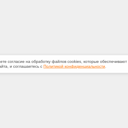
аете согласие на обработку файлов сооkiеs, которые обеспечивают
йта, и соглашаетесь с
Политикой конфиденциальности
.
ная информация
Сервисы
:
Специализированные онлайн-
издания
21-67