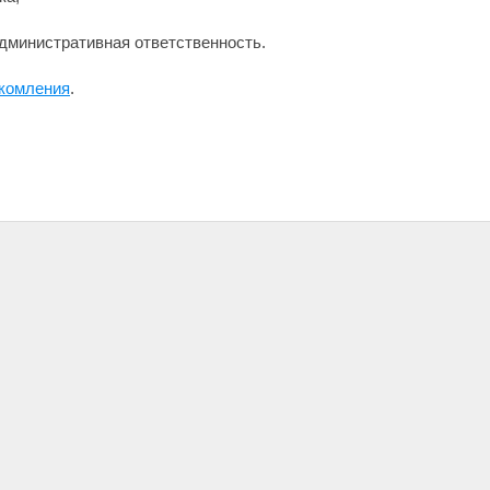
административная ответственность.
акомления
.