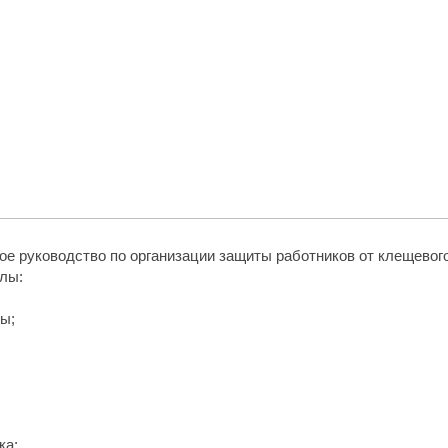
ое руководство по организации защиты работников от клещевог
лы:
ы;
ка;