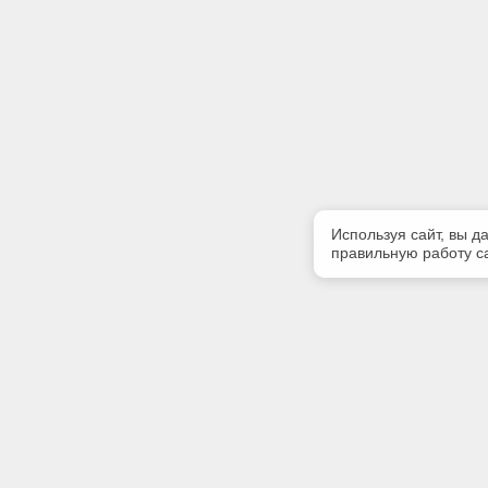
Используя сайт, вы д
правильную работу са
Полезная информация
Контакт
Контакты
Телефон
(8112)75-