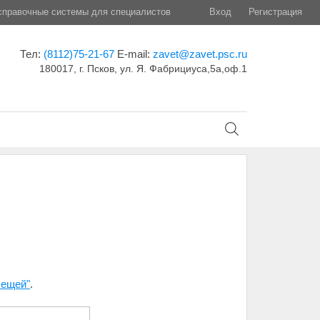
правочные системы для специалистов
Вход
Регистрация
Тел:
(8112)75-21-67
E-mail:
zavet@zavet.psc.ru
180017, г. Псков, ул. Я. Фабрициуса,5а,оф.1
лещей"
.