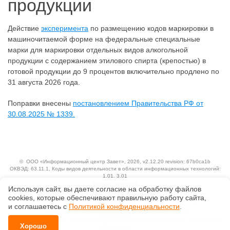
продукции
Действие
эксперимента
по размещению кодов маркировки в
машиночитаемой форме на федеральные специальные
марки для маркировки отдельных видов алкогольной
продукции с содержанием этилового спирта (крепостью) в
готовой продукции до 9 процентов включительно продлено по
31 августа 2026 года.
Поправки внесены
постановлением Правительства РФ от
30.08.2025 № 1339.
©
ООО «Информационный центр Завет»
, 2026, v2.12.20 revision: 67b0ca1b
ОКВЭД: 63.11.1, Коды видов деятельности в области информационных технологий:
1.01, 3.01
Ценовая политика
Используя сайт, вы даете согласие на обработку файлов
Технологии
сооkiеs, которые обеспечивают правильную работу сайта,
Исключительные авторские и смежные права принадлежат АО «Кодекс».
и соглашаетесь с
Политикой конфиденциальности
.
Положение по обработке и защите персональных данных
Справка о регистрации продуктов АО «Кодекс» в Реестре российского программного
Хорошо
обеспечения