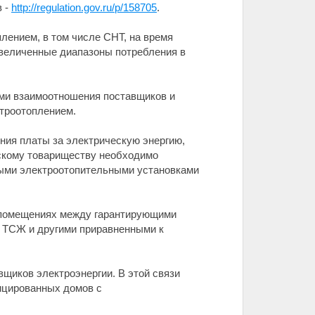
в -
http://regulation.gov.ru/p/158705
.
ением, в том числе СНТ, на время
увеличенные диапазоны потребления в
ми взаимоотношения поставщиков и
троотоплением.
ния платы за электрическую энергию,
скому товариществу необходимо
ными электроотопительными установками
и помещениях между гарантирующими
 ТСЖ и другими приравненными к
щиков электроэнергии. В этой связи
ицированных домов с