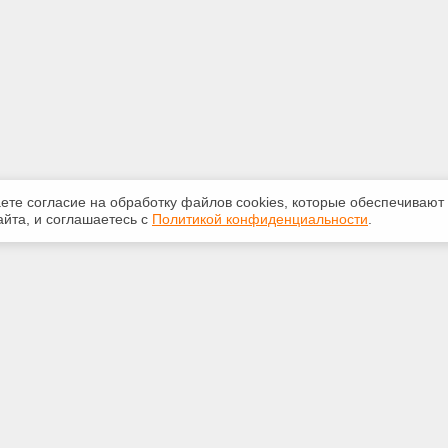
аете согласие на обработку файлов сооkiеs, которые обеспечивают
йта, и соглашаетесь с
Политикой конфиденциальности
.
ная информация
Сервисы
:
Специализированные онлайн-
издания
21-67
Регулярная новостная рассылка