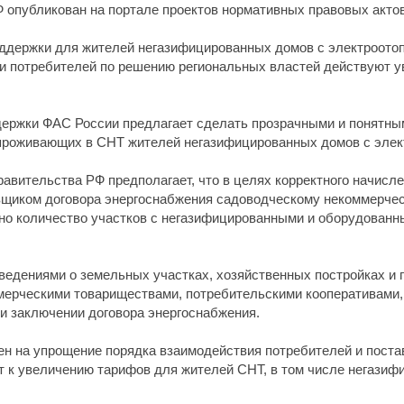
 опубликован на портале проектов нормативных правовых акто
ддержки для жителей негазифицированных домов с электроотопл
рии потребителей по решению региональных властей действуют 
держки ФАС России предлагает сделать прозрачными и понятны
 проживающих в СНТ жителей негазифицированных домов с элек
авительства РФ предполагает, что в целях корректного начисле
вщиком договора энергоснабжения садоводческому некоммерче
ено количество участков с негазифицированными и оборудован
сведениями о земельных участках, хозяйственных постройках 
мерческими товариществами, потребительскими кооперативами,
и заключении договора энергоснабжения.
ен на упрощение порядка взаимодействия потребителей и постав
 к увеличению тарифов для жителей СНТ, в том числе негазиф