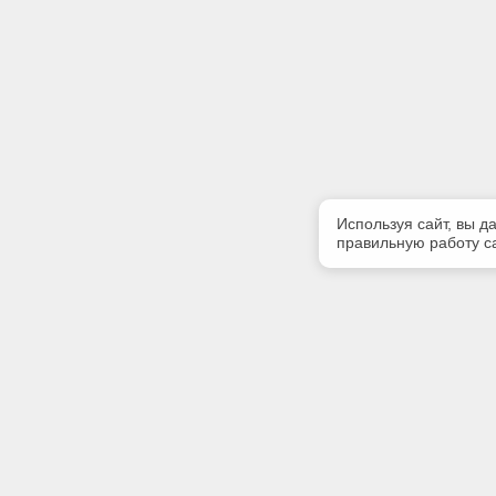
Используя сайт, вы д
правильную работу са
Полезная информация
Контакт
Контакты
Телефон
(8112)75-
E-mail: