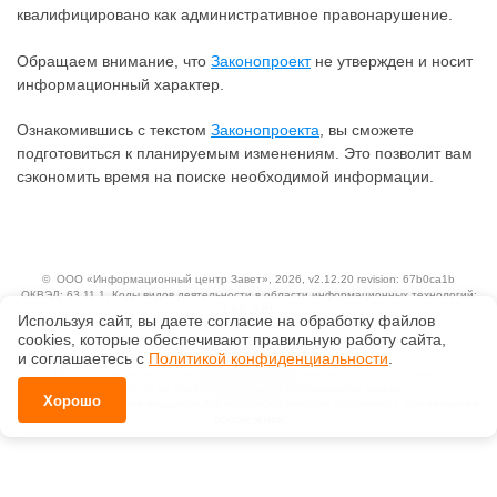
квалифицировано как административное правонарушение.
Обращаем внимание, что
Законопроект
не утвержден и носит
информационный характер.
Ознакомившись с текстом
Законопроекта
, вы сможете
подготовиться к планируемым изменениям. Это позволит вам
сэкономить время на поиске необходимой информации.
©
ООО «Информационный центр Завет»
, 2026, v2.12.20 revision: 67b0ca1b
ОКВЭД: 63.11.1, Коды видов деятельности в области информационных технологий:
1.01, 3.01
Используя сайт, вы даете согласие на обработку файлов
Ценовая политика
сооkiеs, которые обеспечивают правильную работу сайта,
Технологии
и соглашаетесь с
Политикой конфиденциальности
.
Исключительные авторские и смежные права принадлежат АО «Кодекс».
Положение по обработке и защите персональных данных
Хорошо
Справка о регистрации продуктов АО «Кодекс» в Реестре российского программного
обеспечения