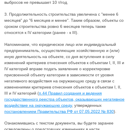
выбросов не превышает 10 т/год.
3. Продолжительность строительства увеличена с "менее 6
месяцев" до "6 месяцев и менее". Таким образом, объекты со
сроком строительства ровно 6 месяцев теперь также
относятся к IV категории (ранее - к III).
Напоминаем, что юридическое лицо или индивидуальный
предприниматель, осуществляющие хозяйственную и (или)
иную деятельность на объекте, со дня вступления в силу
изменений критериев отнесения объектов к объектам I, II, III и
IV категорий вправе подать заявление о корректировке
присвоенной объекту категории в зависимости от уровня
негативного воздействия на окружающую среду в связи с
изменениями критериев отнесения объектов к объектам I, II,
III и IV категорий (
п.44 Правил создания и ведения
государственного реестра объектов, оказывающих негативное
воздействие на окружающую среду
, утвержденных
постановлением Правительства РФ от 07.05.2022 № 830
).
Ознакомившись с текстом документа, вы будете заранее
осведомлены о предстоящих изменениях в части