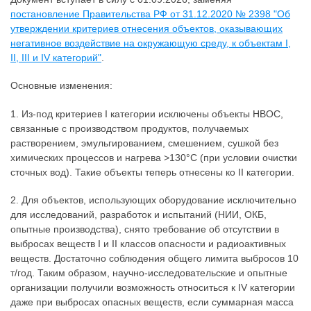
постановление Правительства РФ от 31.12.2020 № 2398 "Об
утверждении критериев отнесения объектов, оказывающих
негативное воздействие на окружающую среду, к объектам I,
II, III и IV категорий"
.
Основные изменения:
1. Из-под критериев I категории исключены объекты НВОС,
связанные с производством продуктов, получаемых
растворением, эмульгированием, смешением, сушкой без
химических процессов и нагрева >130°C (при условии очистки
сточных вод). Такие объекты теперь отнесены ко II категории.
2. Для объектов, использующих оборудование исключительно
для исследований, разработок и испытаний (НИИ, ОКБ,
опытные производства), снято требование об отсутствии в
выбросах веществ I и II классов опасности и радиоактивных
веществ. Достаточно соблюдения общего лимита выбросов 10
т/год. Таким образом, научно-исследовательские и опытные
организации получили возможность относиться к IV категории
даже при выбросах опасных веществ, если суммарная масса