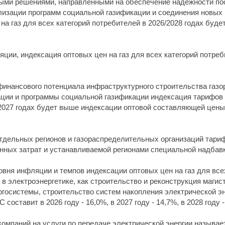
ыми решениями, направленными на обеспечение надежности пос
лизации программ социальной газификации и соединения новых 
а газ для всех категорий потребителей в 2026/2028 годах будет
яции, индексация оптовых цен на газ для всех категорий потреби
финансового потенциала инфраструктурного строительства газо
ции и программы социальной газификации индексация тарифов н
027 годах будет выше индексации оптовой составляющей цены на 
отдельных регионов и газораспределительных организаций тари
нных затрат и устанавливаемой регионами специальной надбавк
ровня инфляции и темпов индексации оптовых цен на газ для вс
в электроэнергетике, как строительство и реконструкция маги
ргосистемы, строительство систем накопления электрической эн
оставит в 2026 году - 16,0%, в 2027 году - 14,7%, в 2028 году -
омпаний на услуги по передаче электрической энергии называ