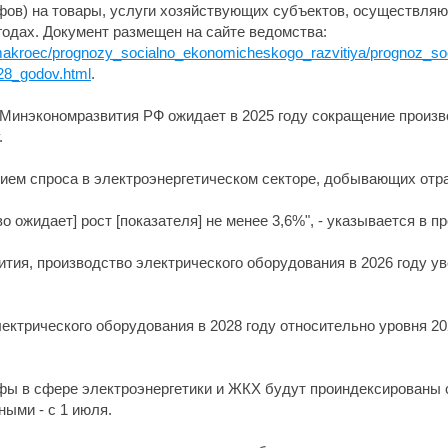
ифов) на товары, услуги хозяйствующих субъектов, осуществл
годах. Документ размещен на сайте ведомства:
ns/makroec/prognozy_socialno_ekonomicheskogo_razvitiya/prognoz_s
28_godov.html
.
о Минэкономразвития РФ ожидает в 2025 году сокращение произ
.
нием спроса в электроэнергетическом секторе, добывающих отра
 ожидает] рост [показателя] не менее 3,6%", - указывается в пр
тия, производство электрического оборудования в 2026 году увел
ектрического оборудования в 2028 году относительно уровня 202
рифы в сфере электроэнергетики и ЖКХ будут проиндексированы 
ыми - с 1 июля.