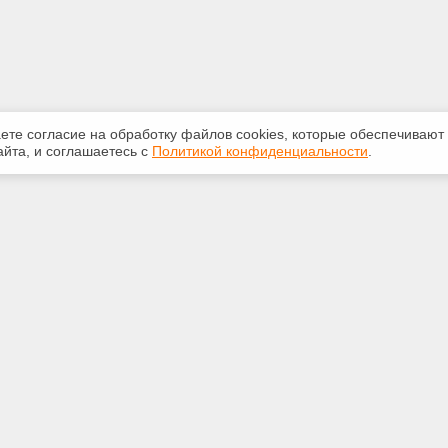
аете согласие на обработку файлов сооkiеs, которые обеспечивают
йта, и соглашаетесь с
Политикой конфиденциальности
.
ная информация
Сервисы
:
Специализированные онлайн-
издания
21-67
Регулярная новостная рассылка
et.psc.ru
Служба поддержки пользователей
«Кодекс» и «Техэксперт»