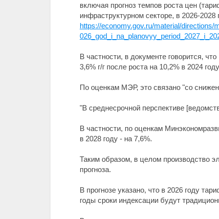
включая прогноз темпов роста цен (тар
инфраструктурном секторе, в 2026-2028 
https://economy.gov.ru/material/directio
026_god_i_na_planovyy_period_2027_i_20
В частности, в документе говорится, чт
3,6% г/г после роста на 10,2% в 2024 году
По оценкам МЭР, это связано "со сниже
"В среднесрочной перспективе [ведомство
В частности, по оценкам Минэкономразви
в 2028 году - на 7,6%.
Таким образом, в целом производство эл
прогноза.
В прогнозе указано, что в 2026 году та
годы сроки индексации будут традиционн