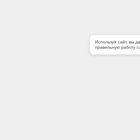
Используя сайт, вы д
правильную работу са
Полезная информация
Контакт
Контакты
Телефон
(8112)75-
E-mail:
zavet@zav