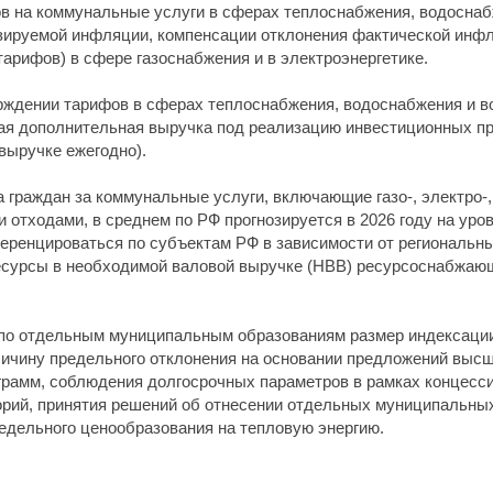
ов на коммунальные услуги в сферах теплоснабжения, водоснаб
зируемой инфляции, компенсации отклонения фактической инфля
арифов) в сфере газоснабжения и в электроэнергетике.
верждении тарифов в сферах теплоснабжения, водоснабжения и
ая дополнительная выручка под реализацию инвестиционных п
выручке ежегодно).
а граждан за коммунальные услуги, включающие газо-, электро-
ходами, в среднем по РФ прогнозируется в 2026 году на уровне 
ренцироваться по субъектам РФ в зависимости от региональны
оресурсы в необходимой валовой выручке (НВВ) ресурсоснабжаю
 по отдельным муниципальным образованиям размер индексаци
личину предельного отклонения на основании предложений выс
грамм, соблюдения долгосрочных параметров в рамках концесс
орий, принятия решений об отнесении отдельных муниципальны
едельного ценообразования на тепловую энергию.