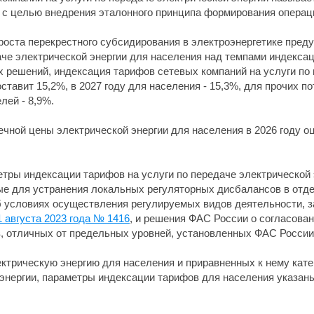
 с целью внедрения эталонного принципа формирования операц
 роста перекрестного субсидирования в электроэнергетике пре
аче электрической энергии для населения над темпами индексац
х решений, индексация тарифов сетевых компаний на услуги по 
ставит 15,2%, в 2027 году для населения - 15,3%, для прочих по
лей - 8,9%.
чной цены электрической энергии для населения в 2026 году оцен
етры индексации тарифов на услуги по передаче электрической
е для устранения локальных регуляторных дисбалансов в отде
б условиях осуществления регулируемых видов деятельности, з
 августа 2023 года № 1416
, и решения ФАС России о согласова
, отличных от предельных уровней, установленных ФАС России
ектрическую энергию для населения и приравненных к нему ка
энергии, параметры индексации тарифов для населения указан