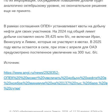
По их информации, обсуждаемое повышение добычи будет
аналогично октябрьскому уровню, но окончательное решение
еще не принято.
В рамках соглашения ОПЕК+ устанавливает квоты на добычу
нефти для своих участников. На 2024 год общий лимит
добычи составлял около 39,425 млн б/с, не включая Иран,
Венесуэлу и Ливию, которые не участвуют в квотах. В 2025
году квоты остаются в силе, при этом с апреля для ОАЭ
предусмотрено постепенное увеличение на 300 тыс. б/с.
Источник:
https://www.angi.ru/news/2928352-
ОПЕК%20%20может%20увеличить%20добычу%20нефти%20в
%20ноябре%20минимум%20на%20137%20тыс.%20барр.%20в
%20сутки/
©
ООО «Информационный центр Завет»
, 2026, v2.12.20 revision: 67b0ca1b