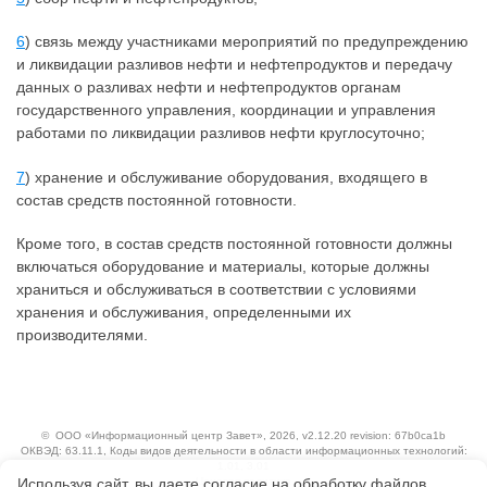
6
) связь между участниками мероприятий по предупреждению
и ликвидации разливов нефти и нефтепродуктов и передачу
данных о разливах нефти и нефтепродуктов органам
государственного управления, координации и управления
работами по ликвидации разливов нефти круглосуточно;
7
) хранение и обслуживание оборудования, входящего в
состав средств постоянной готовности.
Кроме того, в состав средств постоянной готовности должны
включаться оборудование и материалы, которые должны
храниться и обслуживаться в соответствии с условиями
хранения и обслуживания, определенными их
производителями.
©
ООО «Информационный центр Завет»
, 2026, v2.12.20 revision: 67b0ca1b
ОКВЭД: 63.11.1, Коды видов деятельности в области информационных технологий:
1.01, 3.01
Используя сайт, вы даете согласие на обработку файлов
Ценовая политика