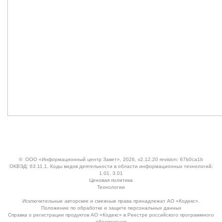
©
ООО «Информационный центр Завет»
, 2026, v2.12.20 revision: 67b0ca1b
ОКВЭД: 63.11.1, Коды видов деятельности в области информационных технологий:
1.01, 3.01
Ценовая политика
Технологии
Исключительные авторские и смежные права принадлежат АО «Кодекс».
Положение по обработке и защите персональных данных
Справка о регистрации продуктов АО «Кодекс» в Реестре российского программного
обеспечения