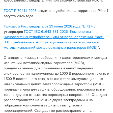
требованиям стандарта, или при замене устройства АОСН.
ГОСТ Р 70411-2026
вводится в действие на территории РФ с 1
августа 2026 года.
Приказом Росстандарта от 29 июня 2026 года № 717-ст
утвержден
ГОСТ IEC 61643-331-2026 "Компоненты
низковольтных устройств защиты от перенапряжений. Часть
331. Требования к эксплуатационным характеристикам и
методы испытаний металлооксидных варисторов (MOВ)"
.
Стандарт описывает требования к характеристикам и методы
испытаний металлооксидных варисторов (MOВ),
предназначенных для применения в цепях передачи
электроэнергии напряжением до 1000 В переменного тока или
1500 В постоянного тока, а также в телекоммуникационных
или сигнальных цепях. Металлооксидные варисторы (MOВ)
предназначены для защиты оборудования, персонала или и
того, и другого от высоких переходных напряжений. Стандарт
распространяется на MOВ с двумя электродами и на
гибридные компоненты защиты от импульсных
перенапряжений. Стандарт не распространяется на