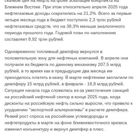
скачком цен на нефть на фоне эскалации конфликта на
Ближнем Востоке. При этом относительно апреля 2025 года
нефтегазовые доходы сократились на 21,2%. Всего за первые
четыре месяца года в бюджет поступило 2,3 трлн рублей
нефтегазовых средств, что на 38,3% меньше аналогичного
периода прошлого года. Годовой план по наполнению
составляет 8,92 трлн рублей.
Одновременно топливный демпфер вернулся в
положительную зону для нефтяных компаний. В апреле они
получили из бюджета по данному механизму 207,5 млрд
рублей, в то время как в предыдущие два месяца им
приходилось платить в казну. В марте нефтяники заплатили по
демпферу 15 млрд рублей, в феврале - 18,8 млрд рублей.
Ситуация начала года сложилась из-за ужесточения санкций
на российский нефтяной сектор в конце 2025 года, когда
дисконты на российскую нефть сильно выросли, что привело к
ухудшению "экспортной альтернативы" в расчете демпфера.
Резкий рост спроса на российские углеводороды и
нефтепродукты в марте на фоне ближневосточного кризиса
изменил конъюнктуру и вернул демпфер в плюс.