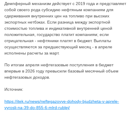
Демпферный механизм действует с 2019 года и представляет
собой своего рода субсидию нефтяным компаниям для
сдерживания внутренних цен на топливо при высоких
экспортных нетбэках. Если разница между экспортной
стоимостью топлива и индикативной внутренней ценой
положительная, государство платит компаниям; если
отрицательная - нефтяники платят в бюджет. Выплаты
осуществляются за предшествующий месяц - в апреле
исполнены расчеты за март.
По итогам апреля нефтегазовые поступления в бюджет
впервые в 2026 году превысили базовый месячный объем
нефтегазовых доходов.
Источник:
https://itek.ru/news/neftegazovye-dohody-bjudzheta-v-aprele-
vyrosli-na-39-do-855-6-mlrd-rublej/