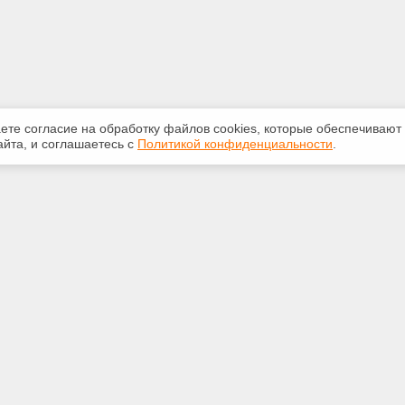
аете согласие на обработку файлов сооkiеs, которые обеспечивают
йта, и соглашаетесь с
Политикой конфиденциальности
.
ная информация
Сервисы
:
Специализированные онлайн-
издания
21-67
Регулярная новостная рассылка
et.psc.ru
Служба поддержки пользователей
«Кодекс» и «Техэксперт»