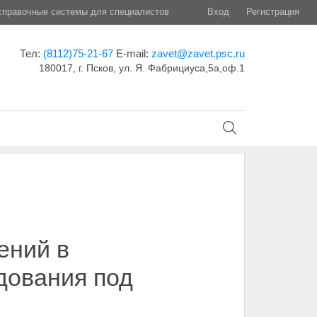
правочные системы для специалистов
Вход
Регистрация
Тел:
(8112)75-21-67
E-mail:
zavet@zavet.psc.ru
180017, г. Псков, ул. Я. Фабрициуса,5а,оф.1
ений в
дования под