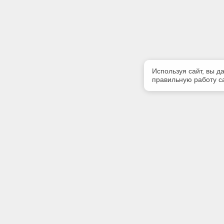
Используя сайт, вы д
правильную работу са
Полезная информация
Контакт
Контакты
Телефон
(8112)75-
E-mail:
zavet@zav
Адрес: