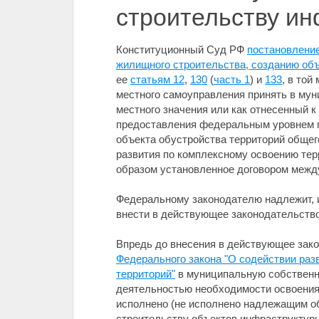
строительству и
Конституционный Суд РФ
постановление
жилищного строительства, созданию объ
ее
статьям 12
,
130
(
часть 1
) и
133
, в той
местного самоуправления принять в му
местного значения или как отнесенный к
предоставления федеральным уровнем п
объекта обустройства территорий общег
развития по комплексному освоению тер
образом установленное договором между
Федеральному законодателю надлежит, 
внести в действующее законодательств
Впредь до внесения в действующее зак
Федерального закона "О содействии раз
территорий"
в муниципальную собственно
деятельностью необходимости освоения з
исполнено (не исполнено надлежащим о
строительству объектов инфраструктуры