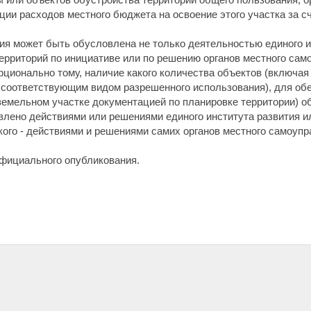
ции расходов местного бюджета на освоение этого участка за 
ия может быть обусловлена не только деятельностью единого и
территорий по инициативе или по решению органов местного сам
ционально тому, наличие какого количества объектов (включая
 соответствующим видом разрешенного использования), для об
емельном участке документацией по планировке территории) о
влено действиями или решениями единого института развития и
какого - действиями и решениями самих органов местного самоупр
официального опубликования.