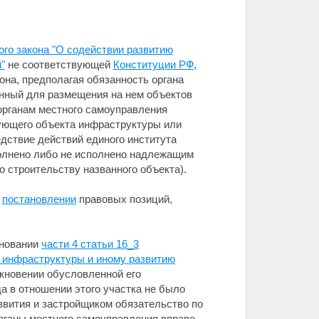
ого закона "О содействии развитию
"
не соответствующей
Конституции РФ
,
 она, предполагая обязанность органа
нный для размещения на нем объектов
 органам местного самоуправления
ующего объекта инфраструктуры или
дствие действий единого института
полнено либо не исполнено надлежащим
 строительству названного объекта).
в
постановлении
правовых позиций,
сновании
части 4 статьи 16_3
й инфраструктуры и иному развитию
кновении обусловленной его
а в отношении этого участка не было
вития и застройщиком обязательство по
рганы местного самоуправления вправе