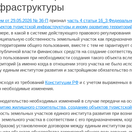
нфраструктуры
м от 29.05.2026 № 36-П
признал
часть 4 статьи 16_3 Федеральн
ектов туристской инфраструктуры и иному развитию территорий
 мере, в какой в системе действующего правового регулирования
ниципальную собственность земельный участок как предназначе
 территориям общего пользования, вместе с тем не гарантирует
убличной власти финансовых средств на создание соответств
о пользования при необходимости создания такого объекта всле
риторий (а именно когда в отношении этого участка не было ис
 единым институтом развития и застройщиком обязательство по
исходя из требований
Конституции РФ
и с учетом выраженных 
о необходимые изменения.
онодательство необходимых изменений в случае передачи на о
витию жилищного строительства, созданию объектов туристско
сть земельных участков единого института развития при возни
емельного участка в соответствии с его предназначением, когд
бразом) установленное договором между единым институтом раз
 или объектов обустройства территорий общего пользования, о