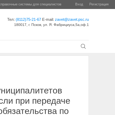
правочные системы для специалистов
Вход
Регистрация
Тел:
(8112)75-21-67
E-mail:
zavet@zavet.psc.ru
180017, г. Псков, ул. Я. Фабрициуса,5а,оф.1
униципалитетов
сли при передаче
обязательства по