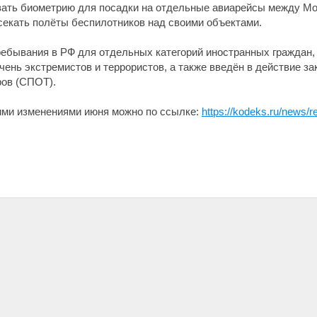
вать биометрию для посадки на отдельные авиарейсы между Мо
секать полёты беспилотников над своими объектами.
пребывания в РФ для отдельных категорий иностранных граждан
чень экстремистов и террористов, а также введён в действие з
ров (СПОТ).
ими изменениями июня можно по ссылке:
https://kodeks.ru/news/r