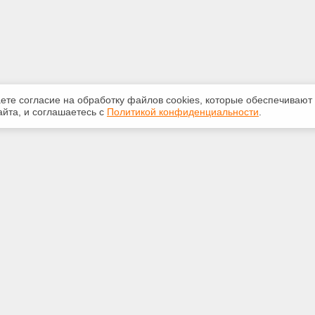
аете согласие на обработку файлов сооkiеs, которые обеспечивают
йта, и соглашаетесь с
Политикой конфиденциальности
.
ная информация
Сервисы
:
Специализированные онлайн-
издания
21-67
Регулярная новостная рассылка
et.psc.ru
Служба поддержки пользователей
«Кодекс» и «Техэксперт»