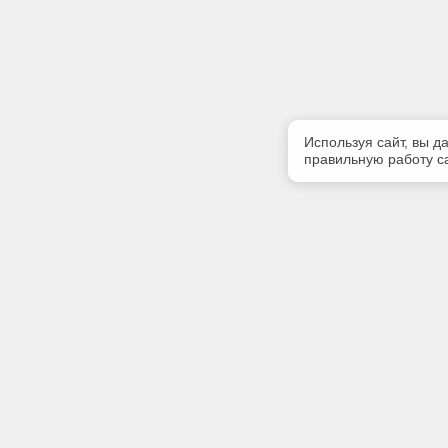
Используя сайт, вы д
правильную работу са
Полезная информация
Контакт
Контакты
Телефон
(8112)75-
E-mail:
zavet@zav
Адрес: