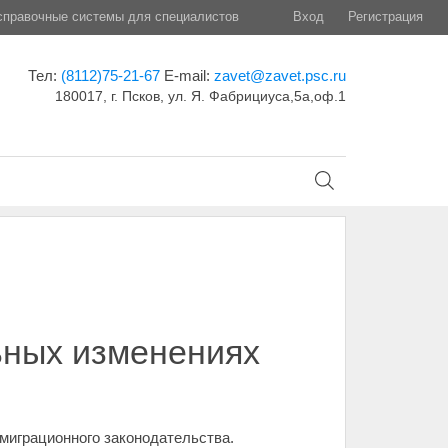
правочные системы для специалистов
Вход
Регистрация
Тел:
(8112)75-21-67
E-mail:
zavet@zavet.psc.ru
180017, г. Псков, ул. Я. Фабрициуса,5а,оф.1
ьных изменениях
 миграционного законодательства.