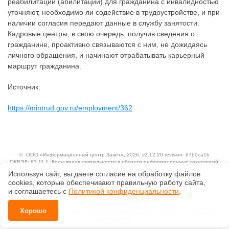
реабилитации (абилитации) для гражданина с инвалидностью
уточняют, необходимо ли содействие в трудоустройстве, и при
наличии согласия передают данные в службу занятости.
Кадровые центры, в свою очередь, получив сведения о
гражданине, проактивно связываются с ним, не дожидаясь
личного обращения, и начинают отрабатывать карьерный
маршрут гражданина.
Источник:
https://mintrud.gov.ru/employment/362
©
ООО «Информационный центр Завет»
, 2026, v2.12.20 revision: 67b0ca1b
ОКВЭД: 63.11.1, Коды видов деятельности в области информационных технологий:
1.01, 3.01
Используя сайт, вы даете согласие на обработку файлов
Ценовая политика
сооkiеs, которые обеспечивают правильную работу сайта,
Технологии
и соглашаетесь с
Политикой конфиденциальности
.
Исключительные авторские и смежные права принадлежат АО «Кодекс».
Положение по обработке и защите персональных данных
Хорошо
Справка о регистрации продуктов АО «Кодекс» в Реестре российского программного
обеспечения