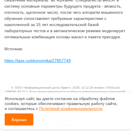
систему основные параметры будущего продукта - вязкость,
плотность, щелочное число, после чего алгоритм машинного
обучения сопоставляет требуемые характеристики с
накопленной за 15 лет исследовательской базой
лабораторных тестов и в автоматическом режиме моделирует
оптимальные комбинации основы масел и пакета присадок.
Источник:
https://tass.ru/ekonomika/27857749
©
ООО «Информационный центр Завет»
, 2026, v2.12.20 revision: 67b0ca1b
ОКВЭД: 63.11.1, Коды видов деятельности в области информационных технологий:
1.01, 3.01
Используя сайт, вы даете согласие на обработку файлов
Ценовая политика
сооkiеs, которые обеспечивают правильную работу сайта,
Технологии
и соглашаетесь с
Политикой конфиденциальности
.
Исключительные авторские и смежные права принадлежат АО «Кодекс».
Положение по обработке и защите персональных данных
Хорошо
Справка о регистрации продуктов АО «Кодекс» в Реестре российского программного
обеспечения