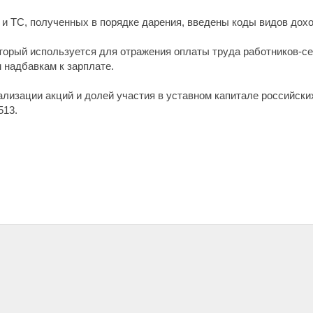
и ТС, полученных в порядке дарения, введены коды видов дохо
оторый используется для отражения оплаты труда работников-се
надбавкам к зарплате.
ализации акций и долей участия в уставном капитале российски
513.