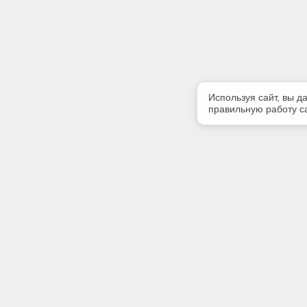
Используя сайт, вы д
правильную работу са
Полезная информация
Контакт
Контакты
Телефон
(8112)75-
E-mail:
zavet@zav
Адрес: