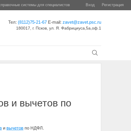
правочные системы для специалистов
Вход
Регистрация
Тел:
(8112)75-21-67
E-mail:
zavet@zavet.psc.ru
180017, г. Псков, ул. Я. Фабрициуса,5а,оф.1
в и вычетов по
в
и
вычетов
по НДФЛ.