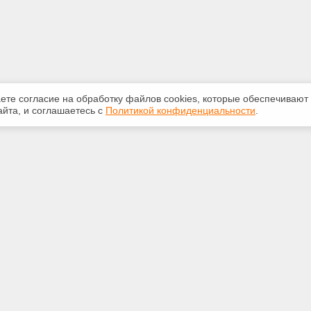
аете согласие на обработку файлов сооkiеs, которые обеспечивают
йта, и соглашаетесь с
Политикой конфиденциальности
.
ная информация
Сервисы
:
Специализированные онлайн-
издания
21-67
Регулярная новостная рассылка
et.psc.ru
Служба поддержки пользователей
«Кодекс» и «Техэксперт»