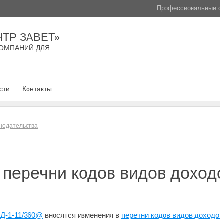
Профессиональные с
ТР ЗАВЕТ»
ОМПАНИЙ ДЛЯ
сти
Контакты
нодательства
перечни кодов видов доходо
ЕД-1-11/360@
вносятся изменения в
перечни кодов видов доходо